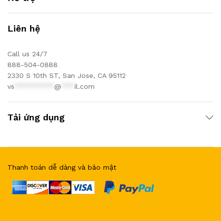
Liên hệ
Call us 24/7
888-504-0888
2330 S 10th ST, San Jose, CA 95112
vs
*********
@
***
il.com
Tải ứng dụng
Thanh toán dễ dàng và bảo mật