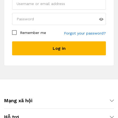
A
Remember me
Forgot your password?
l
t
Log in
e
r
n
a
t
i
v
e
:
Mạng xã hội
Hỗ trợ