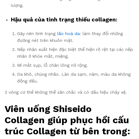
lượng.
Hậu quả của tình trạng thiếu collagen:
Gây nên tình trạng
lão hoá da
: làm thay đổi những
đường nét trên khuôn mặt.
Nếp nhăn xuất hiện đặc biệt thể hiện rõ rệt tại các nếp
nhăn ở khóe mắt, miệng.
Mí mắt sụp, lỗ chân lông nở rộng.
Da khô, chùng nhão. Làn da sạm, nám, màu da không
đồng đều.
3 vòng cơ thể không thể săn chắc và có dấu hiệu chảy xệ.
Viên uống Shiseido
Collagen giúp phục hồi cấu
trúc Collagen từ bên trong: