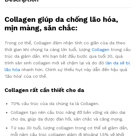
Collagen giúp da chống lão hóa,
mịn màng, săn chắc:
Trong cơ thể, Collagen đảm nhận tính co giãn của da theo
thời gian khi chúng ta càng lớn tuổi, lượng
Collagen
trong cấu
trúc da giảm dần. Khi bạn bắt đầu bước qua tuổi 30, quá
trình sản sinh collagen mới sẽ chậm lại và do đó
làn da sẽ bị
lão hóa
nhanh hơn. Chính sự thiếu hụt này dẫn đến hậu quả
‘lão hóa’ của cơ thể.
Collagen rất cần thiết cho da
70% cấu trúc của da chúng ta là Collagen.
Collagen tạo nên cấu trúc nâng đỡ bền vững và dẻo dai
cho da, giúp da được đàn hồi, săn chắc và căng mọng.
Từ sau 30 tuổi, lượng collagen trong cơ thể sẽ giảm dần,
mỗi năm cấu trúc collagen giảm đi khoảng 1,5% về khối