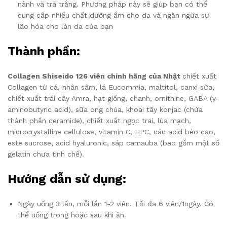
nành và trà trắng. Phương pháp này sẽ giúp bạn có thể
cung cấp nhiều chất dưỡng ẩm cho da và ngăn ngừa sự
lão hóa cho làn da của bạn
Thành phần:
Collagen Shiseido 126 viên chính hãng của Nhật
chiết xuất
Collagen từ cá, nhân sâm, lá Eucommia, maltitol, canxi sữa,
chiết xuất trái cây Amra, hạt giống, chanh, ornithine, GABA (γ-
aminobutyric acid), sữa ong chúa, khoai tây konjac (chứa
thành phần ceramide), chiết xuất ngọc trai, lúa mạch,
microcrystalline cellulose, vitamin C, HPC, các acid béo cao,
este sucrose, acid hyaluronic, sáp carnauba (bao gồm một số
gelatin chưa tinh chế).
Hướng dẫn sử dụng:
Ngày uống 3 lần, mỗi lần 1-2 viên. Tối đa 6 viên/1ngày. Có
thể uống trong hoặc sau khi ăn.