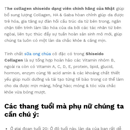
T
he collagen shiseido dạng viên chính hãng của Nhật
giúp
bổ sung lượng Collagen, HA & Gaba hòan chỉnh giúp da được
trẻ hóa, gia tăng sự đàn hồi cấu trúc da từ bên trong, ngăn
chặn tiến trình làm lão hóa của da bởi các tác nhân từ bên
ngòai, liên tục thúc đẩy sự tuần hoàn sản sinh mô mới, giúp
chúng ta luôn có một làn da chắc khỏe & căng mịn.
Tinh chất
sữa ong chúa
cô đặc có trong
Shiseido
Collagen
là sự tổng hợp hoàn hảo các Vitamin nhóm B,
ngoài ra còn có Vitamin A, C, D, E, protein, lipid, glucid,
hormon, enzym cùng 18 acid amin & các khoáng chất thiết
yếu giúp nuôi dưỡng và tái tạo từng tế bào trong cơ thể làm
cho da được mịn màng, hồng hào; móng & tóc vừa chắc
khỏe vừa bóng mượt.
Các thang tuổi mà phụ nữ chúng ta
cần chú ý:
Ở giai đoạn tuổi 20: Ở độ tuổi này, làn da của bạn rất dễ