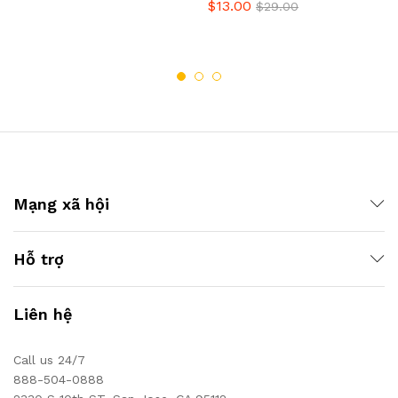
$
13.00
$
29.00
Mạng xã hội
Hỗ trợ
Liên hệ
Call us 24/7
888-504-0888