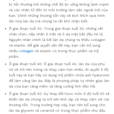
bị tổn thương bởi những chế độ ăn uống không lành mạnh
và các nhân tố đến từ môi trường làm việc ngoài trời của
bạn. Chính những thương tổn này sẽ kích thích quá trình
lão hóa làn da mà chúng ta rất khó nhận biết.
Ở giai đoạn tuổi 30: Trong giai đoạn tuổi 30, những vết
chân chim, nếp nhăn ở mắt và ở da mặt bắt đầu hé lộ.
Nguyên nhân chính là bởi làn da chúng ta thiếu collagen
và elastin. Để giải quyết vấn đề này, bạn cần bổ sung
nhiều
collagen
và elastin có trong thực phẩm và mỹ
phẩm.
Ở giai đoạn tuổi 40: Ở giai đoạn tuổi 40, làn da của phụ
nữ sẽ trở nên mỏng và nhạy cảm hơn nhiều. Bí quyết ở độ
tuổi này là bạn hãy sử dụng mỹ phẩm chứa axit hyaluronic
để làm căng làn da. Đây là phương pháp tự nhiên giúp làn
da của bạn căng mềm và tăng cường tính đàn hồi.
Ở giai đoạn tuổi 50: Sự thay đổi hooc môn ở độ tuổi 50 sẽ
khiến làn da chúng ta trở nên khô ráp và nhạy cảm với các
thương tổn. Trong trường hợp này, bạn nên bổ sung cho
làn da glycerin và ceramid có trong thực phẩm như đậu