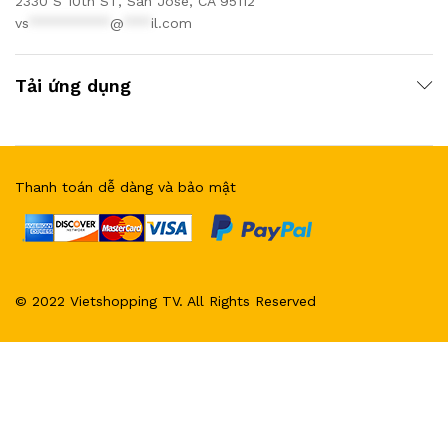
2330 S 10th ST, San Jose, CA 95112
vs
*********
@
***
il.com
Tải ứng dụng
Thanh toán dễ dàng và bảo mật
© 2022 Vietshopping TV. All Rights Reserved