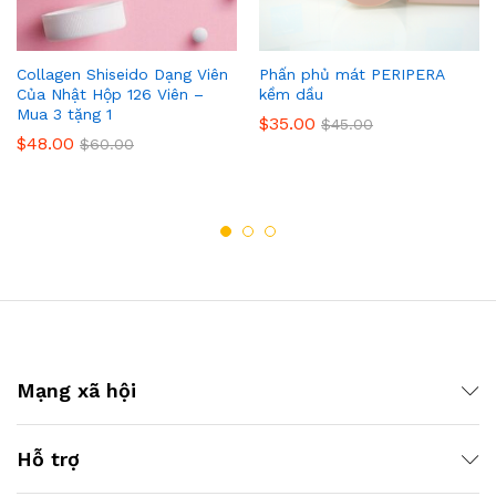
Collagen Shiseido Dạng Viên
Phấn phủ mát PERIPERA
Của Nhật Hộp 126 Viên –
kềm dầu
Mua 3 tặng 1
$
35.00
$
45.00
$
48.00
$
60.00
Mạng xã hội
Hỗ trợ