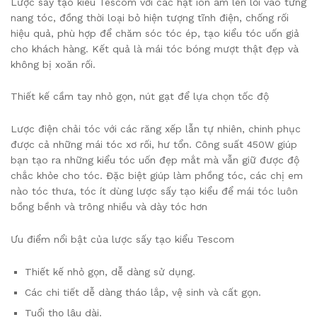
Lược sấy tạo kiểu Tescom với các hạt ion âm len lỏi vào từng
nang tóc, đồng thời loại bỏ hiện tượng tĩnh điện, chống rối
hiệu quả, phù hợp để chăm sóc tóc ép, tạo kiểu tóc uốn giả
cho khách hàng. Kết quả là mái tóc bóng mượt thật đẹp và
không bị xoăn rối.
Thiết kế cầm tay nhỏ gọn, nút gạt để lựa chọn tốc độ
Lược điện chải tóc với các răng xếp lẫn tự nhiên, chinh phục
được cả những mái tóc xơ rối, hư tổn. Công suất 450W giúp
bạn tạo ra những kiểu tóc uốn đẹp mắt mà vẫn giữ được độ
chắc khỏe cho tóc. Đặc biệt giúp làm phồng tóc, các chị em
nào tóc thưa, tóc ít dùng lược sấy tạo kiểu để mái tóc luôn
bồng bềnh và trông nhiều và dày tóc hơn
Ưu điểm nổi bật của lược sấy tạo kiểu Tescom
Thiết kế nhỏ gọn, dễ dàng sử dụng.
Các chi tiết dễ dàng tháo lắp, vệ sinh và cất gọn.
Tuổi thọ lâu dài.