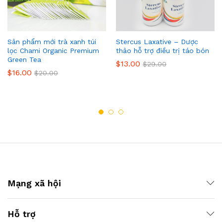
Sản phẩm mới trà xanh túi
Stercus Laxative – Dược
lọc Chami Organic Premium
thảo hỗ trợ điều trị táo bón
Green Tea
$
13.00
$
29.00
$
16.00
$
20.00
Mạng xã hội
Hỗ trợ