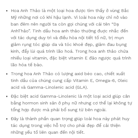
Hoa Anh Thảo là một loại hoa được tìm thấy ở vùng Bắc
Mỹ những nơi có khí hậu lạnh. Vì loài hoa này chỉ nở vào
ban đêm nên người ta còn gọi chúng với cái tên “Dạ
AnhThảo”. Tinh dầu hoa anh thảo thường đuợc nhắc đến
với tác dụng duy trì và điều hòa nội tiết tố nữ, trị mụn
giảm rụng tóc giúp da và tóc khoẻ đẹp, giảm đau bụng
kinh, đẩy lùi quá trình lão hoá. Trong hoa anh thảo chứa
nhiều loại vitamin, đặc biệt vitamin E đảo ngược quá trình
lão hóa tế bào.
Trong hoa Anh Thảo có lượng axid béo cao, chiết xuất
tinh dầu của chúng cung cấp Vitamin E, Omega-6, Oleic
acid và Gamma-Linolenic acid (GLA).
Đặc biệt acid Gamma-Linolenic là một loại acid giúp cân
bằng hormon sinh sản ở phụ nữ nhưng cơ thể lại không tự
tổng hợp được mà phải bổ sung từ bên ngoài.
Đây là thành phần quan trọng giúp loài hoa này phát huy
tác dụng trong việc hỗ trợ cho phái đẹp để cải thiện
những yếu tố liên quan đến nội tiết.