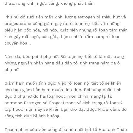
thưa, rong kinh, ngực căng, không phát triển.
Phụ nữ độ tuổi tiền mãn kinh, lượng estrogen bị thiếu hụt và
progesterone cũng giảm gây ra rối loạn nội tiết với những
biểu hiện bốc hỏa, hồi hộp, xuất hiện những rối loạn tâm thần
kinh gây mất ngủ, cáu gắt, thậm chí là trầm cảm; rối loạn
chuyển hóa…
Nám da, béo phì ở phụ nữ: Rối loạn nội tiết tố là một trong
những nguyên nhân hàng đầu dẫn tới tình trạng nám da ở
phụ nữ
Giảm ham muốn tình dục: Việc rối loạn nội tiết tố sẽ khiến
cho bạn giảm hẳn ham muốn tình dục. Bởi hưng phấn tình
dục ở phụ nữ do hai loại hooc môn chính mang lại là
hormone Estrogen và Progesterone và tình trạng rối loạn 2
loại hooc môn này sẽ khiến bạn khó đạt được khoái cảm, đời
sống tình dục bị ảnh hưởng.
Thành phần của viên uống điều hòa nội tiết tố Hoa anh Thảo