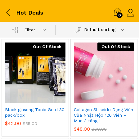
Hot Deals
0
Default sorting
Filter
Out Of Stock
Out Of Stock
Black ginseng Tonic Gold 30
Collagen Shiseido Dạng Viên
pack/box
Của Nhật Hộp 126 Viên –
Mua 3 tặng 1
$
42.00
$
55.00
$
48.00
$
60.00