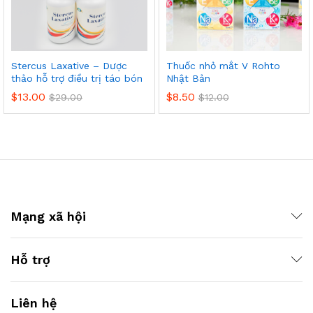
Stercus Laxative – Dược
Thuốc nhỏ mắt V Rohto
thảo hỗ trợ điều trị táo bón
Nhật Bản
$
13.00
$
8.50
$
29.00
$
12.00
Mạng xã hội
Hỗ trợ
Liên hệ