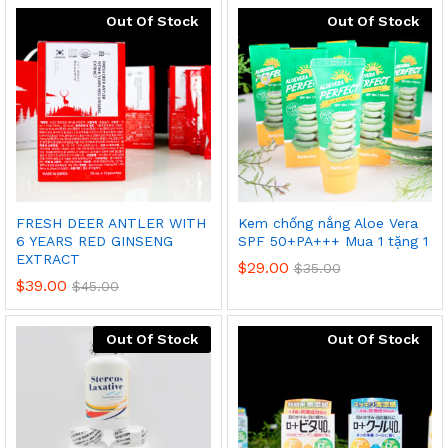
Out Of Stock
Out Of Stock
FRESH DEER ANTLER WITH
Kem chống nắng Aloe Vera
6 YEARS RED GINSENG
SPF 50+PA+++ Mua 1 tặng 1
EXTRACT
$
29.00
$
35.00
$
39.00
$
45.00
Out Of Stock
Out Of Stock