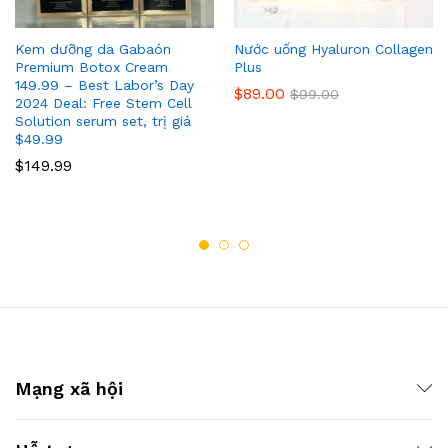
Kem dưỡng da Gabaón
Nước uống Hyaluron Collagen
Premium Botox Cream
Plus
149.99 – Best Labor’s Day
$
89.00
$
99.00
2024 Deal: Free Stem Cell
Solution serum set, trị giá
$49.99
$
149.99
Mạng xã hội