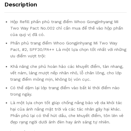
Description
Hộp Refill phấn phủ trang điểm Whoo Gongjinhyang Mi
Two Way Pact No.002 chỉ cần mua để thế vào hộp phấn
của quý vị đã có.
Phấn phủ trang điểm Whoo Gongjinhyang Mi Two Way
Pact, #2, SPF30/PA++ Là một lựa chọn tốt nhất với những
ưu điểm vượt trội:
Khả năng che phủ hoàn hảo các khuyết điểm, tàn nhang,
vết nám, láng mượt nếp nhăn nhỏ, lỗ chân lông, cho lớp
trang điểm mỏng mịn, không bị vón cục.
Có thể dặm lại lớp trang điểm vào bất kì thời điểm nào
trong ngày.
Là một lựa chọn tốt giúp chống nắng bảo vệ da khỏi tác
hại của ánh nắng mặt trời và các tác nhân gây hại khác.
Phấn phủ lại có thể hút dầu, che khuyết điểm, tôn lên vẻ
đẹp rạng ngời dưới ánh đèn hay ánh sáng tự nhiên.