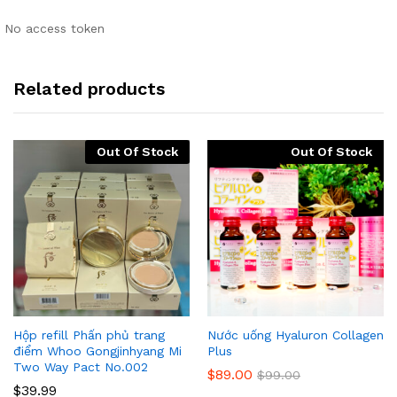
No access token
Related products
Out Of Stock
Out Of Stock
Hộp refill Phấn phủ trang
Nước uống Hyaluron Collagen
điểm Whoo Gongjinhyang Mi
Plus
Two Way Pact No.002
$
89.00
$
99.00
$
39.99