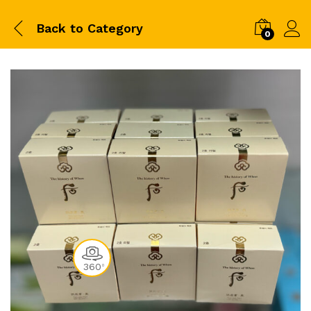
Back to
Category
0
360
0