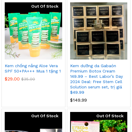
Out Of Stock
Kem chống nắng Aloe Vera
Kem dưỡng da Gabaón
SPF 50+PA+++ Mua 1 tặng 1
Premium Botox Cream
149.99 – Best Labor’s Day
$
29.00
$
35.00
2024 Deal: Free Stem Cell
Solution serum set, trị giá
$49.99
$
149.99
Out Of Stock
Out Of Stock