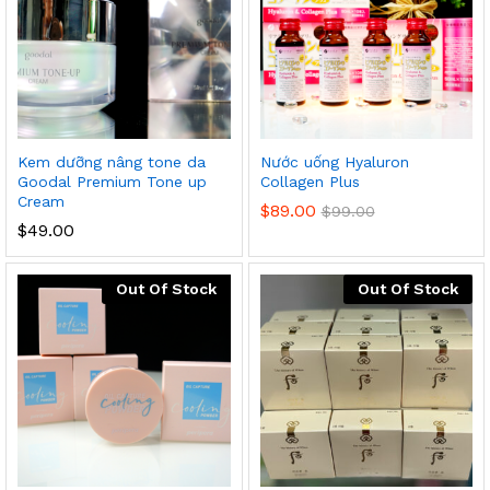
Kem dưỡng nâng tone da
Nước uống Hyaluron
Goodal Premium Tone up
Collagen Plus
Cream
$
89.00
$
99.00
$
49.00
Out Of Stock
Out Of Stock