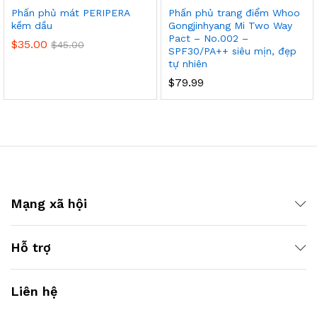
Phấn phủ mát PERIPERA
Phấn phủ trang điểm Whoo
kềm dầu
Gongjinhyang Mi Two Way
Pact – No.002 –
$
35.00
$
45.00
SPF30/PA++ siêu mịn, đẹp
tự nhiên
$
79.99
Mạng xã hội
Hỗ trợ
Liên hệ