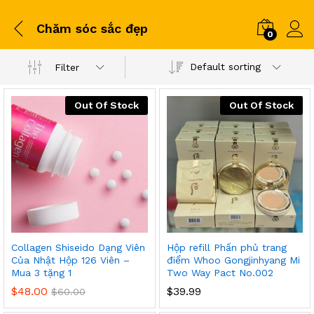
Chăm sóc sắc đẹp
0
Default sorting
Filter
Out Of Stock
Out Of Stock
Collagen Shiseido Dạng Viên
Hộp refill Phấn phủ trang
Của Nhật Hộp 126 Viên –
điểm Whoo Gongjinhyang Mi
Mua 3 tặng 1
Two Way Pact No.002
$
48.00
$
39.99
$
60.00