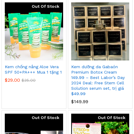
Out Of Stock
Kem chống nắng Aloe Vera
Kem dưỡng da Gabaón
SPF 50+PA+++ Mua 1 tặng 1
Premium Botox Cream
149.99 – Best Labor’s Day
$
29.00
$
35.00
2024 Deal: Free Stem Cell
Solution serum set, trị giá
$49.99
$
149.99
Out Of Stock
Out Of Stock