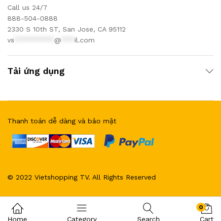
Call us 24/7
888-504-0888
2330 S 10th ST, San Jose, CA 95112
vs
*********
@
***
il.com
Tải ứng dụng
Thanh toán dễ dàng và bảo mật
© 2022 Vietshopping TV. All Rights Reserved
0
Home
Category
Search
Cart