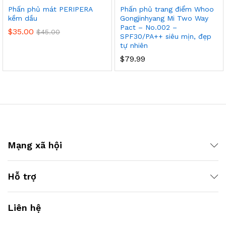
Phấn phủ mát PERIPERA
Phấn phủ trang điểm Whoo
kềm dầu
Gongjinhyang Mi Two Way
Pact – No.002 –
$
35.00
$
45.00
SPF30/PA++ siêu mịn, đẹp
tự nhiên
$
79.99
Mạng xã hội
Hỗ trợ
Liên hệ