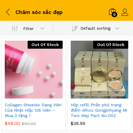
Chăm sóc sắc đẹp
0
Default sorting
Filter
Out Of Stock
Out Of Stock
Collagen Shiseido Dạng Viên
Hộp refill Phấn phủ trang
Của Nhật Hộp 126 Viên –
điểm Whoo Gongjinhyang Mi
Mua 3 tặng 1
Two Way Pact No.002
$
48.00
$
39.99
$
60.00