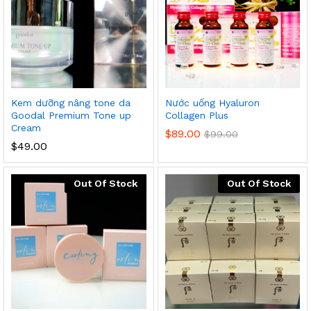
Kem dưỡng nâng tone da
Nước uống Hyaluron
Goodal Premium Tone up
Collagen Plus
Cream
$
89.00
$
99.00
$
49.00
Out Of Stock
Out Of Stock