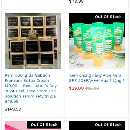
$
79.99
Out Of Stock
Kem dưỡng da Gabaón
Kem chống nắng Aloe Vera
Premium Botox Cream
SPF 50+PA+++ Mua 1 tặng 1
149.99 – Best Labor’s Day
$
29.00
$
35.00
2024 Deal: Free Stem Cell
Solution serum set, trị giá
$49.99
$
149.99
Out Of Stock
Out Of Stock