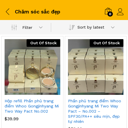
Chăm sóc sắc đẹp
0
Sort by latest
Filter
Out Of Stock
Out Of Stock
Hộp refill Phấn phủ trang
Phấn phủ trang điểm Whoo
điểm Whoo Gongjinhyang Mi
Gongjinhyang Mi Two Way
Two Way Pact No.002
Pact – No.002 –
SPF30/PA++ siêu mịn, đẹp
$
39.99
tự nhiên