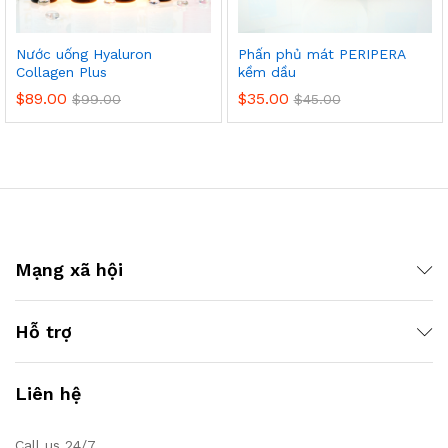
Nước uống Hyaluron
Phấn phủ mát PERIPERA
Collagen Plus
kềm dầu
$
89.00
$
35.00
$
99.00
$
45.00
Mạng xã hội
Hỗ trợ
Liên hệ
Call us 24/7