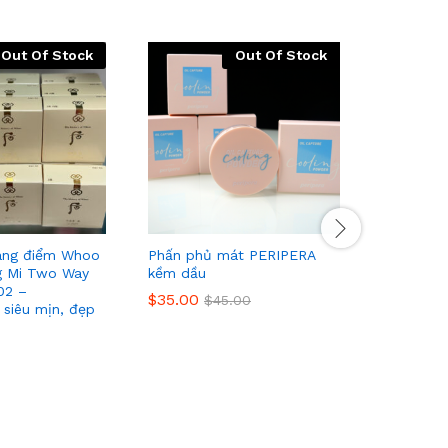
Out Of Stock
Out Of Stock
ang điểm Whoo
Phấn phủ mát PERIPERA
Kem dưỡn
g Mi Two Way
kềm dầu
Goodal P
02 –
Cream
$
35.00
$
45.00
siêu mịn, đẹp
$
49.00