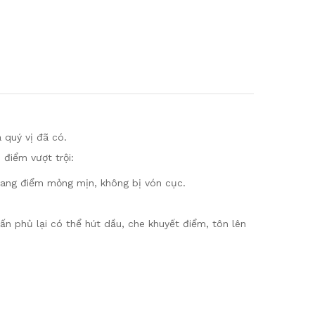
 quý vị đã có.
điểm vượt trội:
rang điểm mỏng mịn, không bị vón cục.
ấn phủ lại có thể hút dầu, che khuyết điểm, tôn lên