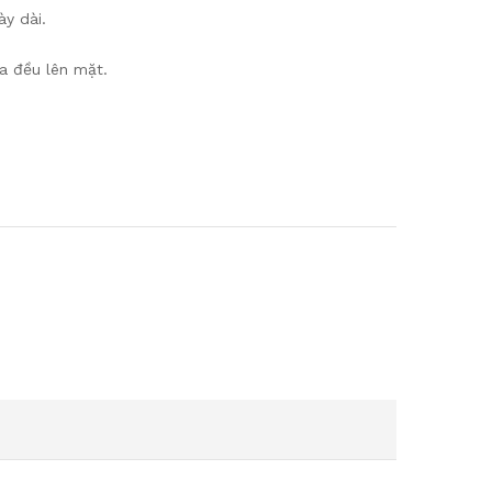
y dài.
a đều lên mặt.