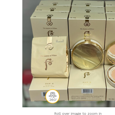
360
0
Roll over image to zoom in