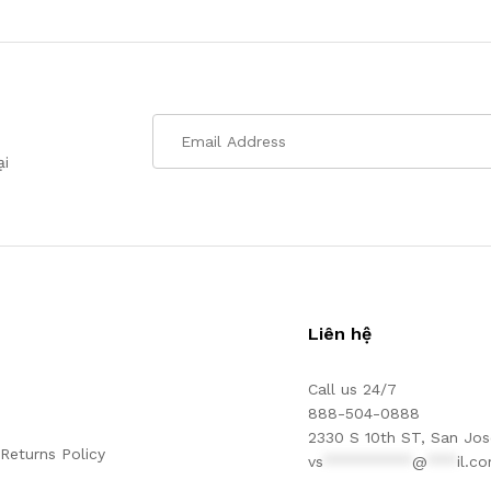
ại
Liên hệ
Call us 24/7
888-504-0888
2330 S 10th ST, San Jos
Returns Policy
vs
*********
@
***
il.c