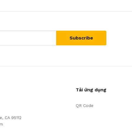
Tải ứng dụng
QR Code
e, CA 95112
om