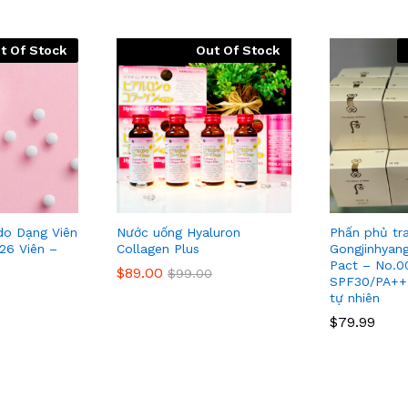
t Of Stock
Out Of Stock
ido Dạng Viên
Nước uống Hyaluron
Phấn phủ tr
26 Viên –
Collagen Plus
Gongjinhyan
Pact – No.0
$
89.00
$
99.00
SPF30/PA++ 
tự nhiên
$
79.99