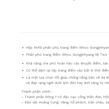
Hộp Refill phấn phủ trang điểm Whoo Gongjinhya
Phấn phủ trang điểm Whoo Gongjinhyang Mi Two W
Khả năng che phủ hoàn hảo các khuyết điểm, tàn 
Có thể dặm lại lớp trang điểm vào bất kì thời điể
Là một lựa chọn tốt giúp chống nắng bảo vệ da khỏ
vẻ đẹp rạng ngời dưới ánh đèn hay ánh sáng tự nh
Thành phần chính :
– Thành phần Đông Y cô đặc cao cống thần đơn, hồng
– Bảo vật Hoàng Cung: Vàng, hổ phách, trân châu, sa