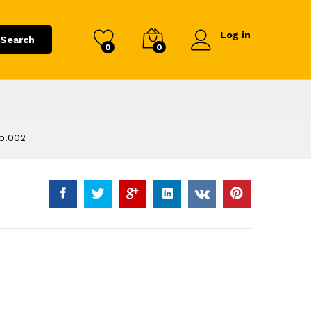
Log in
Search
0
0
No.002