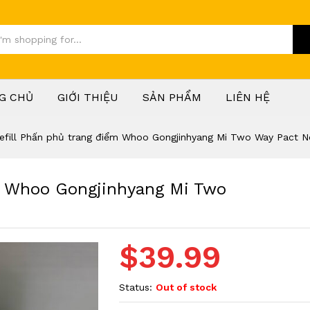
G CHỦ
GIỚI THIỆU
SẢN PHẨM
LIÊN HỆ
efill Phấn phủ trang điểm Whoo Gongjinhyang Mi Two Way Pact 
ểm Whoo Gongjinhyang Mi Two
$
39.99
Status:
Out of stock