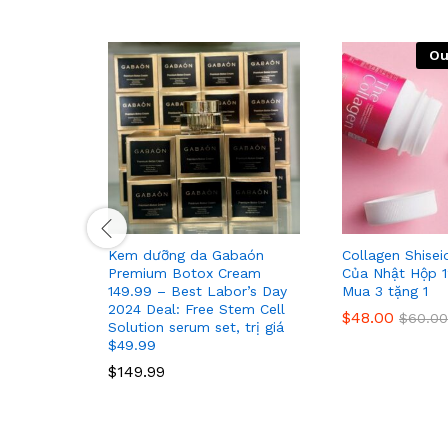
Ou
Kem dưỡng da Gabaón
Collagen Shise
Premium Botox Cream
Của Nhật Hộp 1
149.99 – Best Labor’s Day
Mua 3 tặng 1
2024 Deal: Free Stem Cell
$
48.00
$
60.00
Solution serum set, trị giá
$49.99
$
149.99